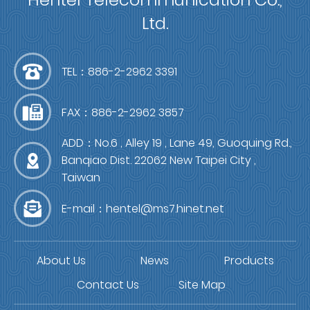
Ltd.
TEL：886-2-2962 3391
FAX：886-2-2962 3857
ADD：No.6 , Alley 19 , Lane 49, Guoquing Rd.,
Banqiao Dist. 22062 New Taipei City ,
Taiwan
E-mail：
hentel@ms7.hinet.net
About Us
News
Products
Contact Us
Site Map