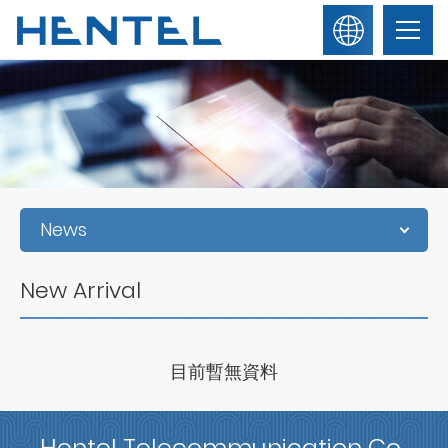
繁
About Us
體
中
文
English
News
News
New Arrival
Products
目前暫無資料
Contact Us
Hentel Telecommunication Co.,